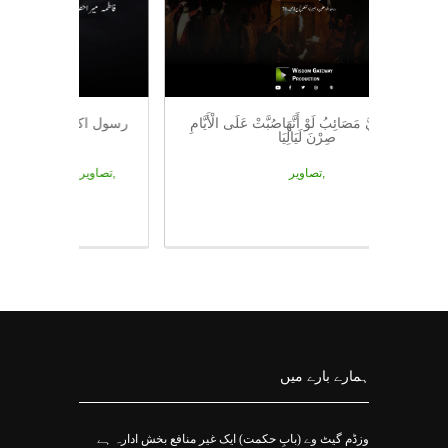
صُبَّتْ عَلَيَّ مَصَائِبُ لَوْ أَنَّهَاصُبَّتْ عَلَى الْأَيَّامِ
رسول اکرم 
صِرْنَ لَيَالِيَا
والہ وسلم نے فرمایا:
تصاویر,
تصاویر, حضرت محمد مصطفیﷺ کے فرامین,
ہمارے بارے میں
وزڈم گیٹ وے (بابِ حکمت) ایک غیر منافع بخش ادارہ ہے