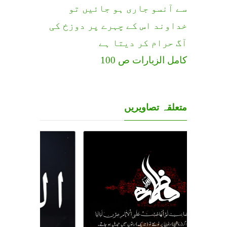
سے آنسو جاری ہو جائیں تو
خداوند اس کے چہرے پر دوزخ کی
آگ حرام کر دیتا ہے
کامل الزیارات ص 100
متعلقہ تصاویریں