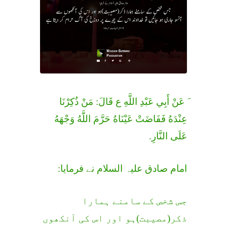
َ عَنْ أَبِي عَبْدِ اللَّهِ ع قَالَ: مَنْ ذُكِرْنَا
عِنْدَهُ فَفَاضَتْ عَيْنَاهُ حَرَّمَ اللَّهُ وَجْهَهُ
عَلَى النَّارِ.
امام صادق علیہ السلام نے فرمایا:
جس شخص کے سامنے ہمارا
ذکر(مصیبت)ہو اور اس کی آنکھوں