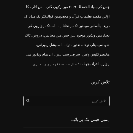
جس کی بنیاد الحمدللہ ۲۰۰۹ میں رکھی گئی۔ اس ادارے کا
اوّلین مقصد تعلیماتِ قرآن و معصومین کوالیکٹرانک میڈیا کے
ذریعے باآسانی مومنین تک پہنچانا ہے۔ اب تک ہزاروں کی
تعداد میں ویڈیوز موجود ہیں جس میں مجالس، دروس، ٹاک
شو، سیمینار، نوحے، نعتیں، ترانے، اسپیشل رپورٹس،
مختصرکلپس وغیرہ سرفہرست ہیں۔ ان تمام ویڈیوز سے
ہزارہا افراد پچھلے ۱۰ سال سے مستفید ہو رہے ہیں۔
تلاش کریں
ہمیں فیس بک پر پائیے