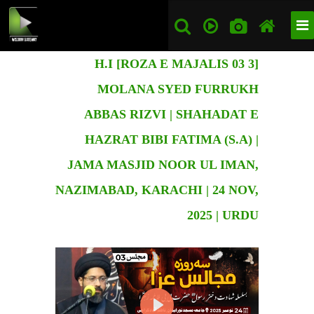
[3 ROZA E MAJALIS 03] H.I
MOLANA SYED FURRUKH
ABBAS RIZVI | SHAHADAT E
HAZRAT BIBI FATIMA (S.A) |
JAMA MASJID NOOR UL IMAN,
NAZIMABAD, KARACHI | 24 NOV,
2025 | URDU