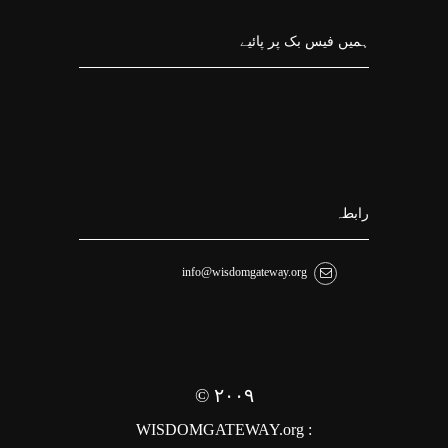
ہمیں فیس بک پر پائیے
رابطہ
info@wisdomgateway.org
©
۲۰
۰۹
WISDOMGATEWAY.org
: