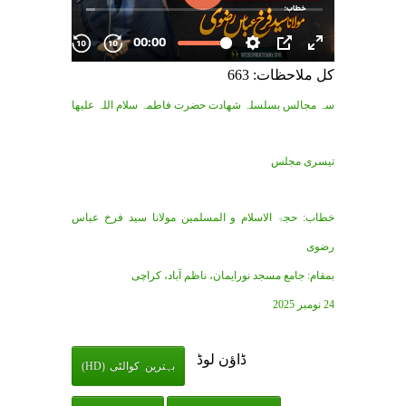
کل ملاحظات: 663
سہ مجالس بسلسلہ شھادت حضرت فاطمہ سلام اللہ علیھا
تیسری مجلس
خطاب: حجۃ الاسلام و المسلمین مولانا سید فرخ عباس
رضوی
بمقام: جامع مسجد نورایمان، ناظم آباد، کراچی
24 نومبر 2025
ڈاؤن لوڈ
بہترین کوالٹی (HD)