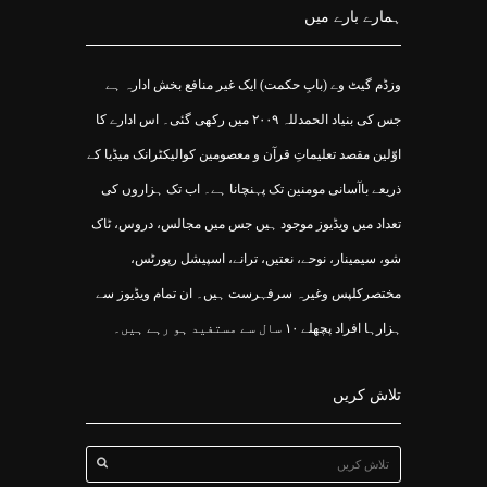
ہمارے بارے میں
وزڈم گیٹ وے (بابِ حکمت) ایک غیر منافع بخش ادارہ ہے
جس کی بنیاد الحمدللہ ۲۰۰۹ میں رکھی گئی۔ اس ادارے کا
اوّلین مقصد تعلیماتِ قرآن و معصومین کوالیکٹرانک میڈیا کے
ذریعے باآسانی مومنین تک پہنچانا ہے۔ اب تک ہزاروں کی
تعداد میں ویڈیوز موجود ہیں جس میں مجالس، دروس، ٹاک
شو، سیمینار، نوحے، نعتیں، ترانے، اسپیشل رپورٹس،
مختصرکلپس وغیرہ سرفہرست ہیں۔ ان تمام ویڈیوز سے
ہزارہا افراد پچھلے ۱۰ سال سے مستفید ہو رہے ہیں۔
تلاش کریں