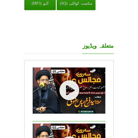
مناسب کوالٹی (SQ)
آڈیو (MP3)
متعلقہ ویڈیوز