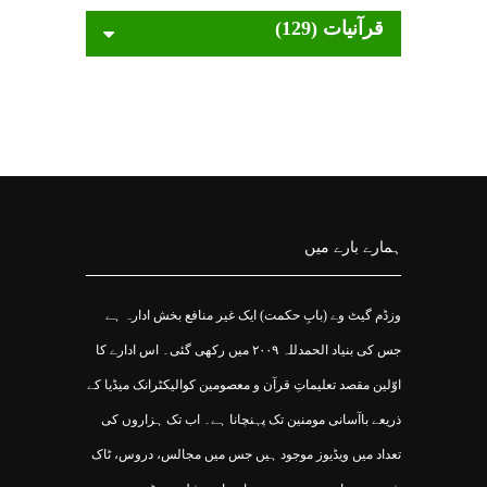
قرآنیات (129)
ہمارے بارے میں
وزڈم گیٹ وے (بابِ حکمت) ایک غیر منافع بخش ادارہ ہے
جس کی بنیاد الحمدللہ ۲۰۰۹ میں رکھی گئی۔ اس ادارے کا
اوّلین مقصد تعلیماتِ قرآن و معصومین کوالیکٹرانک میڈیا کے
ذریعے باآسانی مومنین تک پہنچانا ہے۔ اب تک ہزاروں کی
تعداد میں ویڈیوز موجود ہیں جس میں مجالس، دروس، ٹاک