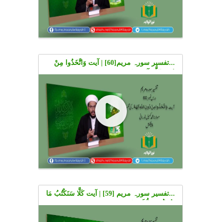
...تفسیر سورہ مریم[60] | آیت وَاتَّخَذُوا مِنْ
دُونِ اللَّهِ آلِهَةً۔ کی تفسیر | Urdu
...تفسیر سورہ مریم [59] | آیت كَلَّا سَنَكْتُبُ مَا
يَقُولُ وَنَمُدُّ لَهُ۔ کی تفسیر | Urdu