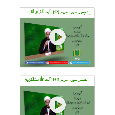
...تفسیر سورہ مریم [62] | آیت أَلَمْ تَرَ أَنَّا
أَرْسَلْنَا الشَّيَاطِينَ۔ کی تفسیر | Urdu
...تفسیر سورہ مریم [61] | آیت كَلَّا سَيَكْفُرُونَ
بِعِبَادَتِهِمْ۔ کی تفسیر | Urdu