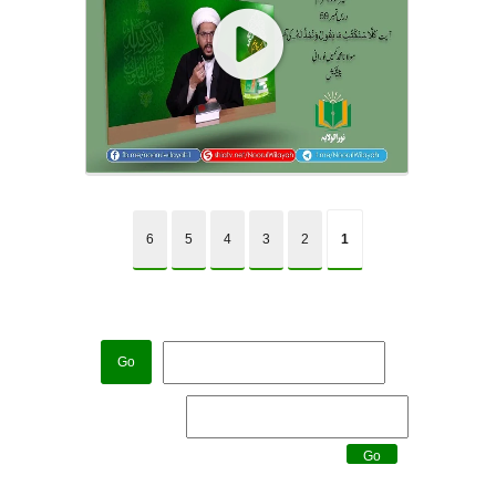
6
5
4
3
2
1
Go
Go