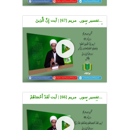
...تفسیر سورہ مریم [67] | آیت إِنَّ الَّذِينَ
آمَنُوا وَعَمِلُوا الصَّالِحَاتِ۔ کی تفسیر | Urdu
...تفسیر سورہ مریم [66] | آیت لَقَدْ أَحْصَاهُمْ
وَعَدَّهُمْ عَدًّا۔ کی تفسیر | Urdu