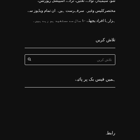
شو، سیمینار، نوحے، نعتیں، ترانے، اسپیشل رپورٹس،
مختصرکلپس وغیرہ سرفہرست ہیں۔ ان تمام ویڈیوز سے
ہزارہا افراد پچھلے ۱۰ سال سے مستفید ہو رہے ہیں۔
تلاش کریں
ہمیں فیس بک پر پائیے
رابطہ