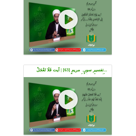
Urdu
...تفسیر سورہ مریم [63] | آیت فَلَا تَعْجَلْ
عَلَيْهِمْ إِنَّمَا نَعُدُّ لَهُمْ عَدًّا۔۔ کی تفسیر | Urdu