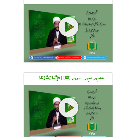
بعض اہم مطالب کا تذکرہ (1) | Urdu
...تفسیر سورہ مریم [68] | فَإِنَّمَا يَسَّرْنَاهُ
بِلِسَانِكَ لِتُبَشِّرَ۔ کی تفسیر | Urdu