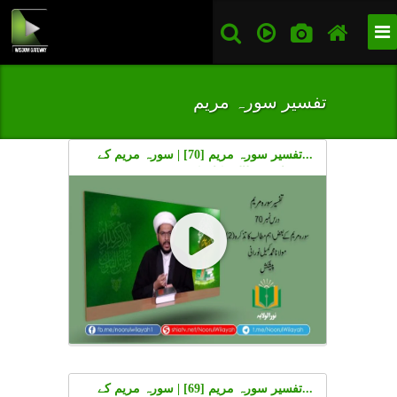
تفسیر سورہ مریم
...تفسیر سورہ مریم [70] | سورہ مریم کے
بعض اہم مطالب کا تذکرہ (2) | Urdu
...تفسیر سورہ مریم [69] | سورہ مریم کے