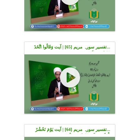
...تفسیر سورہ مریم [65] | آیت وَقَالُوا اتَّخَذَ
الرَّحْمَٰنُ وَلَدًا۔ کی تفسیر | Urdu
...تفسیر سورہ مریم [64] | آیت يَوْمَ نَحْشُرُ
الْمُتَّقِينَ إِلَى الرَّحْمَٰنِ وَفْدًا۔۔۔ کی تفسیر |