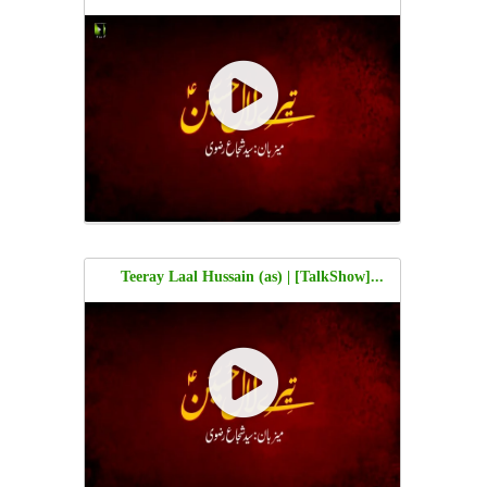
Shaheed Ustaad Sibte Jafar Zaidi
...[TalkShow] Teeray Laal Hussain (as) |
Shaheed Yasir Abbas | Host: Shuja Rizvi