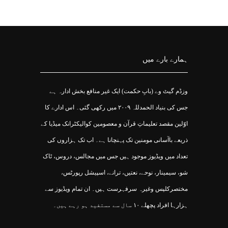
ہمارے بارے میں
وزڈم گیٹ وے (بابِ حکمت) ایک غیر منافع بخش ادارہ ہے
جس کی بنیاد الحمدللہ ۲۰۰۹ میں رکھی گئی۔ اس ادارے کا
اوّلین مقصد تعلیماتِ قرآن و معصومین کوالیکٹرانک میڈیا کے
ذریعے باآسانی مومنین تک پہنچانا ہے۔ اب تک ہزاروں کی
تعداد میں ویڈیوز موجود ہیں جس میں مجالس، دروس، ٹاک
شو، سیمینار، نوحے، نعتیں، ترانے، اسپیشل رپورٹس،
مختصرکلپس وغیرہ سرفہرست ہیں۔ ان تمام ویڈیوز سے
ہزارہا افراد پچھلے ۱۰ سال سے مستفید ہو رہے ہیں۔