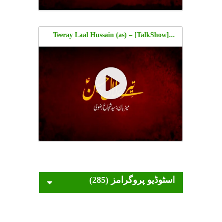
...[TalkShow] Teeray Laal Hussain (as) –
Shaheed Ustaad Sibte Jafar Zaidi
اسٹوڈیو پروگرامز (285)