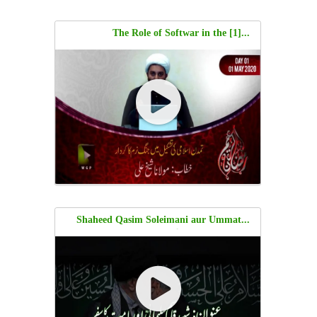
...[1] The Role of Softwar in the
Formation of Islamic Civilization |
Moulana Shaykh Ali
...Shaheed Qasim Soleimani aur Ummat
ka Safar | شیخ علی