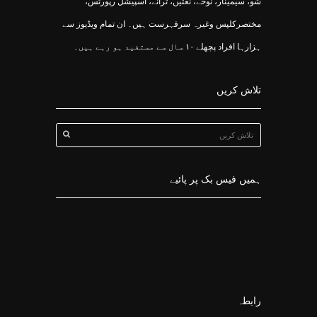
شو، سیمینار، نوحے، نعتیں، ترانے، اسپیشل رپورٹس،
مختصرکلپس وغیرہ سرفہرست ہیں۔ ان تمام ویڈیوز سے
ہزارہا افراد پچھلے ۱۰ سال سے مستفید ہو رہے ہیں۔
تلاش کریں
ہمیں فیس بک پر پائیے
رابطہ