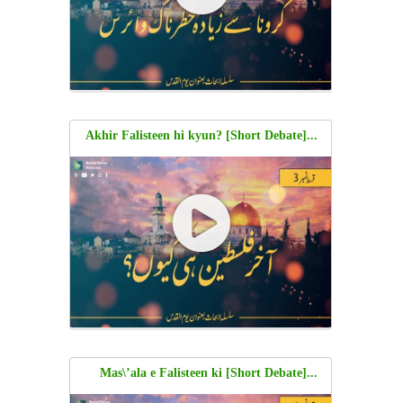
...[Short Debate] Akhir Falisteen hi kyun?
| H.I Sayyid Zair Abbas & Molana Shaykh
Ali
...[Short Debate] Mas\’ala e Falisteen ki
Ahmiyat | Molana Shaykh Ali & H.I