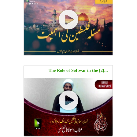
Sayyid Mesam Hamdani
...[2] The Role of Softwar in the
Formation of Islamic Civilization |
Moulana Shaykh Ali