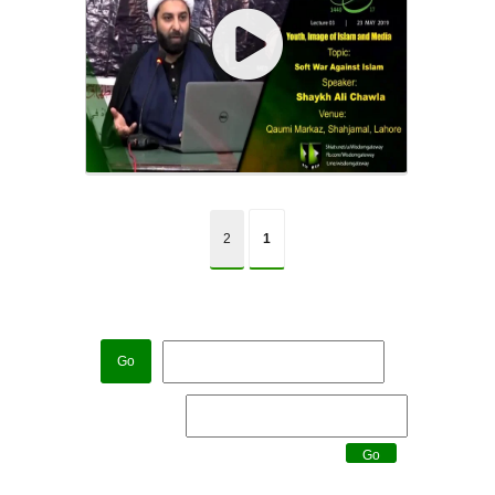
2
1
Go
Go