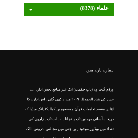
علماء (8378)
ہمارے بارے میں
وزڈم گیٹ وے (بابِ حکمت) ایک غیر منافع بخش ادارہ ہے
جس کی بنیاد الحمدللہ ۲۰۰۹ میں رکھی گئی۔ اس ادارے کا
اوّلین مقصد تعلیماتِ قرآن و معصومین کوالیکٹرانک میڈیا کے
ذریعے باآسانی مومنین تک پہنچانا ہے۔ اب تک ہزاروں کی
تعداد میں ویڈیوز موجود ہیں جس میں مجالس، دروس، ٹاک