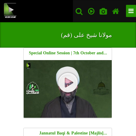
مولانا شیخ علی (قم)
...Special Online Session | 7th October and
The New World Order | Shaykh Ali Qomi |
Urdu
...[Majlis] Jannatul Baqi & Palestine