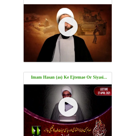
Intifada | Shaykh Ali Qumi | Urdu
...Imam Hasan (as) Ke Ejtemae Or Siyasi
Hayat Tayyaba Ka Tehleeli Jaeza |
Moulana Shaykh Ali Qumi | Urdu