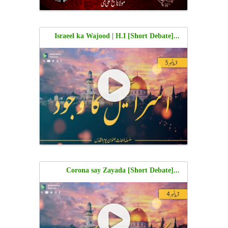
...[Short Debate] Israeel ka Wajood | H.I
Sayyid Zair Abbas & Molana Shaykh Ali
...[Short Debate] Corona say Zayada
Khatarnak Virus | H.I Sayyid Zair Abbas
& Molana Shaykh Ali