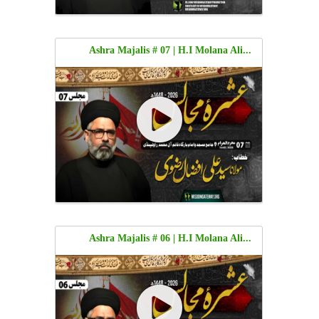
...Ashra Majalis # 07 | H.I Molana Ali
Afzaal Rizvi | Jama Masjid o Imambargah
Qaim e Aly Muhammad, Rawalpindi | 7
Moharram 1448 | 23 June 2026 | Urdu
...Ashra Majalis # 06 | H.I Molana Ali
Afzaal Rizvi | Jama Masjid o Imambargah
Qaim e Aly Muhammad, Rawalpindi | 6
Moharram 1448 | 22 June 2026 | Urdu