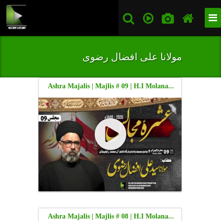
مولانا علی افضال رضوی
...Ashra Majalis | Majlis # 09 | H.I Molana
Ali Afzaal Rizvi | Jama Masjid o
Imambargah Qaim e Aly Muhammad,
Rawalpindi | 9 Moharram 1448 | 25 June
2026 | Urdu
...Ashra Majalis | Majlis # 08 | H.I Molana