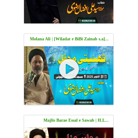
...[Wiladat e BiBi Zainab s.a] | Molana Ali
Afzal Rizvi | Masjid Khairul amal Incholi,
Karachi | 27 Oct 2025 | Urdu
...Majlis Barae Essal e Sawab | H.I.
Molana Ali Afzal Rizvi | Aza Khana Sadat
e Amroha, Amroha Society | 09 OCT 2025