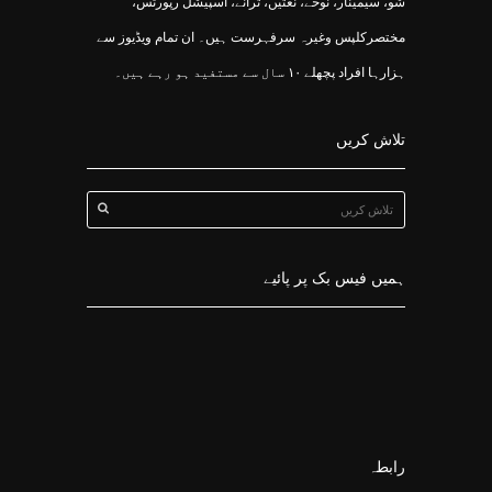
شو، سیمینار، نوحے، نعتیں، ترانے، اسپیشل رپورٹس،
مختصرکلپس وغیرہ سرفہرست ہیں۔ ان تمام ویڈیوز سے
ہزارہا افراد پچھلے ۱۰ سال سے مستفید ہو رہے ہیں۔
تلاش کریں
ہمیں فیس بک پر پائیے
رابطہ