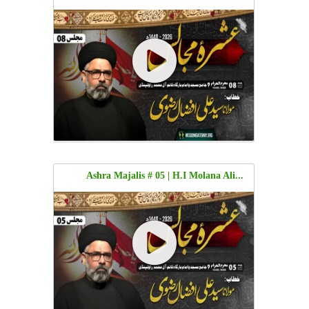
Ali Afzaal Rizvi | Jama Masjid o
Imambargah Qaim e Aly Muhammad,
Rawalpindi | 8 Moharram 1448 | 24 June
2026 | Urdu
...Ashra Majalis # 05 | H.I Molana Ali
Afzaal Rizvi | Jama Masjid o Imambargah
Qaim e Aly Muhammad, Rawalpindi | 5
Moharram 1448 | 21 June 2026 | Urdu