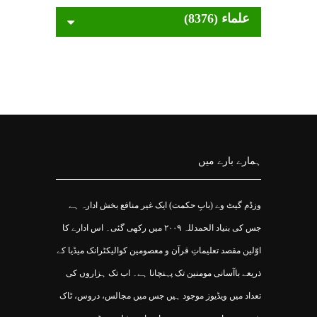
علماء (8376)
ہمارے بارے میں
وزڈم گیٹ وے (بابِ حکمت) ایک غیر منافع بخش ادارہ ہے
جس کی بنیاد الحمدللہ ۲۰۰۹ میں رکھی گئی۔ اس ادارے کا
اوّلین مقصد تعلیماتِ قرآن و معصومین کوالیکٹرانک میڈیا کے
ذریعے باآسانی مومنین تک پہنچانا ہے۔ اب تک ہزاروں کی
تعداد میں ویڈیوز موجود ہیں جس میں مجالس، دروس، ٹاک