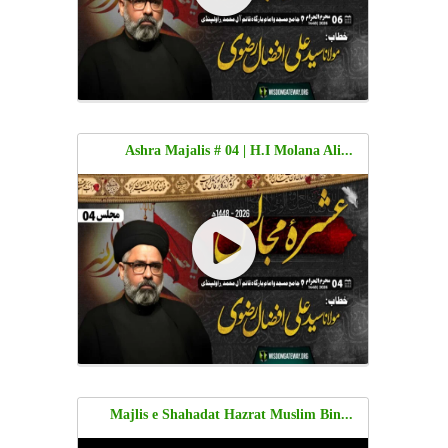
...Ashra Majalis # 04 | H.I Molana Ali
Afzaal Rizvi | Jama Masjid o Imambargah
Qaim e Aly Muhammad, Rawalpindi | 4
Moharram 1448 | 20 June 2026 | Urdu
...Majlis e Shahadat Hazrat Muslim Bin
Aqeel | H.I Molana Syed Ali Afzal Rizvi |