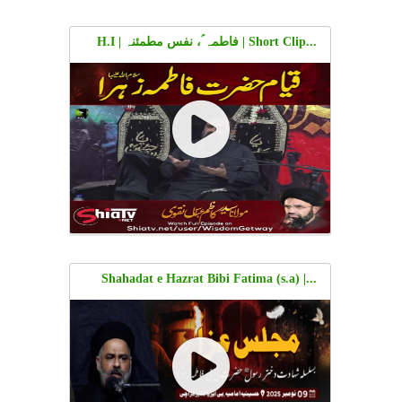
...Short Clip | فاطمہ ؑ، نفس مطمئنہ | H.I
Molana Ali Afzal Rizvi | Urdu
...Shahadat e Hazrat Bibi Fatima (s.a) |
Molana Syed Ali Afzal | Hussainia Imamia,
Hussainabad, Malir | 09 Nov 2025 | Urdu