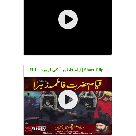
Imambargah Shuhada e Karbala | Incholi
Society Karachi | 26 May 2026 | Urdu
...Short Clip | ایام فاطمیہ ؑ کی اہمیت | H.I
Molana Ali Afzal Rizvi | Urdu