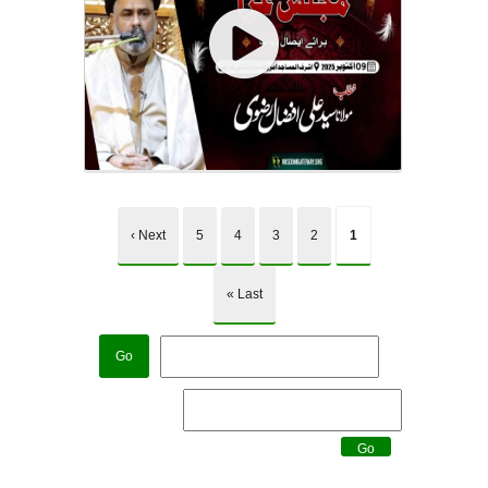
| Urdu
Next ›
5
4
3
2
1
Last »
Go
Go