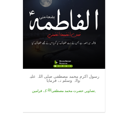
 مَصَائِبُ لَوْ أَنَّهَاصُبَّتْ عَلَى الْأَيَّامِ
رسول اکرم محمد مصطفی صلی اللہ
صِرْنَ لَيَالِيَا
والہ وسلم نے فرمایا:
تصاویر,
تصاویر, حضرت محمد مصطفیﷺ کے فرامین,