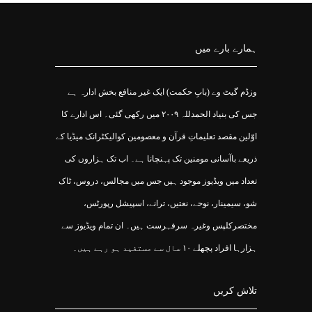
ہمارے بارے میں
وزڈم گیٹ وے (بابِ حکمت) ایک غیر منافع بخش ادارہ ہے
جس کی بنیاد الحمدللہ ۲۰۰۹ میں رکھی گئی۔ اس ادارے کا
اوّلین مقصد تعلیماتِ قرآن و معصومین کوالیکٹرانک میڈیا کے
ذریعے باآسانی مومنین تک پہنچانا ہے۔ اب تک ہزاروں کی
تعداد میں ویڈیوز موجود ہیں جس میں مجالس، دروس، ٹاک
شو، سیمینار، نوحے، نعتیں، ترانے، اسپیشل رپورٹس،
مختصرکلپس وغیرہ سرفہرست ہیں۔ ان تمام ویڈیوز سے
ہزارہا افراد پچھلے ۱۰ سال سے مستفید ہو رہے ہیں۔
تلاش کریں