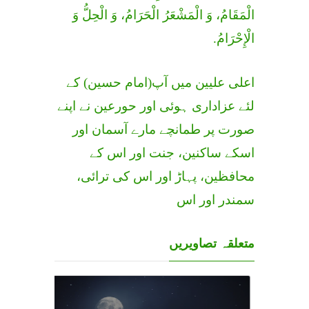
الْمَقَامُ، وَ الْمَشْعَرُ الْحَرَامُ، وَ الْحِلُّ وَ
الْإِحْرَامُ.
اعلی علیین میں آپ(امام حسین) کے
لئے عزاداری ہوئی اور حورعین نے اپنے
صورت پر طمانچے مارے آسمان اور
اسکے ساکنین، جنت اور اس کے
محافظین، پہاڑ اور اس کی ترائی،
سمندر اور اس
متعلقہ تصاویریں