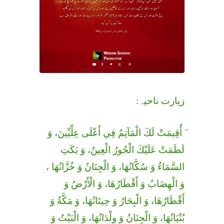
زیارت ناحیہ:
َ أُقِيمَتْ لَكَ الْمَآتِمُ فِي أَعْلَى عِلِّيِّينَ، وَ
لَطَمَتْ عَلَيْكَ الْحُورُ الْعِينُ، وَ بَكَتِ
السَّمَاءُ وَ سُكَّانُهَا، وَ الْجِنَانُ وَ خُزَّانُهَا ،
وَ الْهِضَابُ وَ أَقْطَارُهَا، وَ الْأَرْضُ وَ
أَقْطَارُهَا، وَ الْبِحَارُ وَ حِيتَانُهَا، وَ مَكَّةُ وَ
بُنْيَانُهَا، وَ الْجِنَانُ وَ وِلْدَانُهَا، وَ الْبَيْتُ وَ